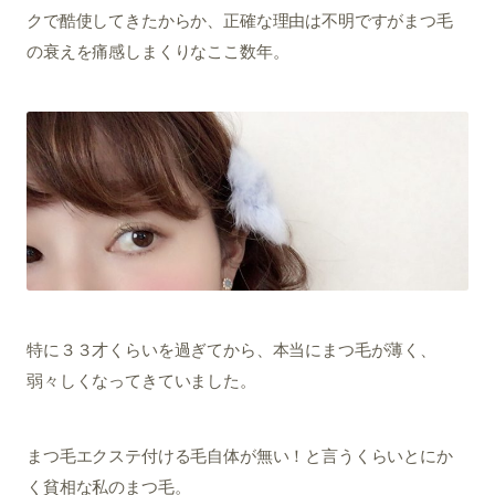
クで酷使してきたからか、正確な理由は不明ですがまつ毛
の衰えを痛感しまくりなここ数年。
特に３３才くらいを過ぎてから、本当にまつ毛が薄く、
弱々しくなってきていました。
まつ毛エクステ付ける毛自体が無い！と言うくらいとにか
く貧相な私のまつ毛。