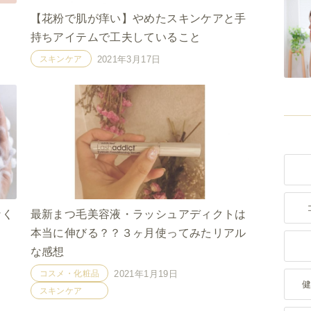
【花粉で肌が痒い】やめたスキンケアと手
持ちアイテムで工夫していること
スキンケア
2021年3月17日
なく
最新まつ毛美容液・ラッシュアディクトは
本当に伸びる？？３ヶ月使ってみたリアル
な感想
コスメ・化粧品
2021年1月19日
スキンケア