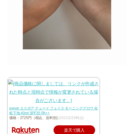
espoir エスポア デューイ フェイス モーニンググロウ 化
粧下地 40ml SPF35 PA++
価格：2725円（税込、送料別)
(2021/2/25時点)
楽天で購入