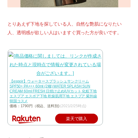
とりあえず下地を探している人、自然な艶肌になりたい
人、透明感が欲しい人はいますぐ買った方が良いです。
【espoir】ウォータースプラッシュサンクリーム
SPF50+ PA+++ 60ml (2種) WATER SPLASH SUN
CREAM 60ml FRESH 日焼け止め/UVカット 化粧下地
エスプア エスポア下地 乾燥肌用下地 エスプア 紫外線
韓国コスメ
価格：1790円（税込、送料別)
(2021/2/25時点)
楽天で購入