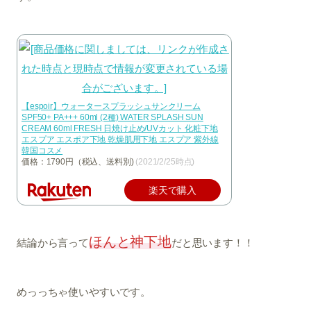
【espoir】ウォータースプラッシュサンクリーム
SPF50+ PA+++ 60ml (2種) WATER SPLASH SUN
CREAM 60ml FRESH 日焼け止め/UVカット 化粧下地
エスプア エスポア下地 乾燥肌用下地 エスプア 紫外線
韓国コスメ
価格：1790円（税込、送料別)
(2021/2/25時点)
楽天で購入
ほんと神下地
結論から言って
だと思います！！
めっっちゃ使いやすいです。