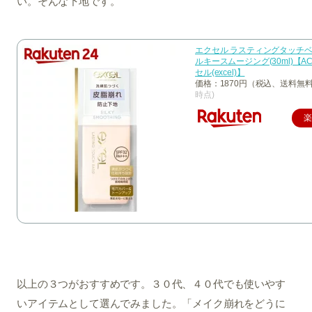
い。そんな下地です。
エクセル ラスティングタッチベー
ルキースムージング(30ml)【A
セル(excel)】
価格：1870円（税込、送料無料
時点)
楽
以上の３つがおすすめです。３０代、４０代でも使いやす
いアイテムとして選んでみました。「メイク崩れをどうに