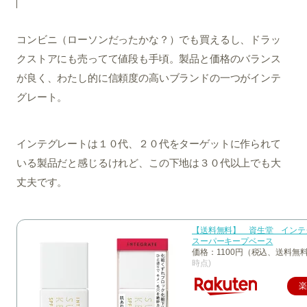
コンビニ（ローソンだったかな？）でも買えるし、ドラッ
クストアにも売ってて値段も手頃。製品と価格のバランス
が良く、わたし的に信頼度の高いブランドの一つがインテ
グレート。
インテグレートは１０代、２０代をターゲットに作られて
いる製品だと感じるけれど、この下地は３０代以上でも大
丈夫です。
【送料無料】 資生堂 イン
スーパーキープベース
価格：1100円（税込、送料無料
時点)
楽