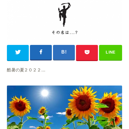
酷暑の夏２０２２…