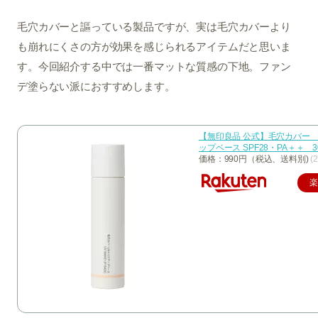
毛穴カバーと謳っている製品ですが、実は毛穴カバーより
も崩れにくさの方が効果を感じられるアイテムだと思いま
す。今回紹介する中では一番マットな質感の下地。ファン
デ塗らない派におすすめします。
【無印良品 公式】毛穴カバー 
ップベース SPF28・PA＋＋ 3
価格：990円（税込、送料別)
(
楽